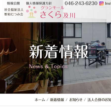
コ
ナ
046-243-6230
Ins
情報公開
個人情報保護方針
ン
ビ
テ
ゲ
ン
ー
ツ
シ
へ
ョ
ス
ン
新着情報
キ
に
ッ
移
プ
動
News & Topics
ホーム
新着情報
お知らせ
法人合併のお知