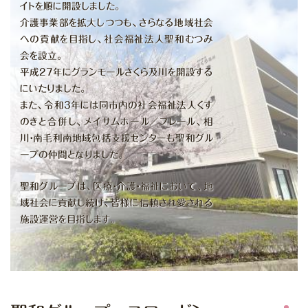
イトを順に開設しました。
介護事業部を拡大しつつも、さらなる地域社会
への貢献を目指し、社会福祉法人聖和むつみ
会を設立。
平成27年にグランモールさくら及川を開設する
にいたりました。
また、令和3年には同市内の社会福祉法人くす
のきと合併し、メイサムホール／フレール、相
川・南毛利南地域包括支援センターも聖和グル
ープの仲間となりました。
聖和グループは、医療・介護・福祉において、地
域社会に貢献し続け、皆様に信頼され愛される
施設運営を目指します。