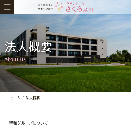
コ
ナ
ン
ビ
テ
ゲ
ン
ー
ツ
シ
へ
ョ
法人概要
ス
ン
キ
に
About us
ッ
移
プ
動
ホーム
法人概要
聖和グループについて