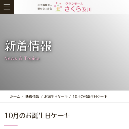
コ
ナ
ン
ビ
テ
ゲ
ン
ー
ツ
シ
へ
ョ
新着情報
ス
ン
キ
に
News & Topics
ッ
移
プ
動
ホーム
新着情報
お誕生日ケーキ
１０月のお誕生日ケーキ
１０月のお誕生日ケーキ